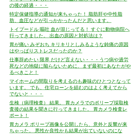
の後の経過・・・
特定保健指導の通知が来ちゃった！ 脂肪肝や中性脂
肪、血圧などが引っかかったんだと思います。
トイプードル 嘔吐 血が混じってる！ すぐに動物病院へ
行ってきました。 出血の原因と対処法は？
胃が痛い みぞおち キリキリとしみるような鈍痛の原因
はやっぱりストレスだったのか？
仕事辞めたい 限界 だけど言えない・・・うつ病や過労
死などの地獄に陥らないために、まず最初にあなたがや
るべきこと！
マイホームの間取りを考えるのも趣味のひとつとなって
います。 でも、住宅ローンを組むのはよく考えてから
でないと・・・
生検（病理検査） 結果。 胃カメラでのポリープ採取検
査後の結果を聞きに行ってきました。 胃カメラ検査レ
ポート！
胃カメラ ポリープ画像を公開したら、意外と反響が来
ちゃった。 悪性か良性かも結果が出ていないのにな