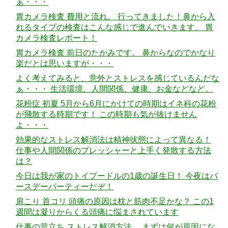
ぁ・・・
胃カメラ検査 費用と流れ。 行ってきました！鼻から入
れるタイプの検査はこんな感じで進んでいきます。 胃
カメラ検査レポート！
胃カメラ検査 前日のたかみです。 鼻からなのでかなり
楽だとは思いますが・・・
よく考えてみると、意外とストレスを感じているんだな
ぁ・・・ 生活環境、人間関係、健康、お金などなど。
花粉症 初夏 5月から6月にかけての時期はイネ科の花粉
が飛散する時期です！ この時期も気が抜けません
よ・・・
効果的なストレス解消法は精神状態によって異なる！
仕事や人間関係のプレッシャーと上手く発散する方法
は？
今日は我が家のトイプードルの1歳の誕生日！ 今夜はバ
ースデーパーティーだぞ！
肩こり 首コリ 頭痛の原因は枕と筋肉不足かな？ この1
週間は凝りからくる頭痛に悩まされています
仕事の苛立ち ストレス解消方法。 まずは何が原因にな