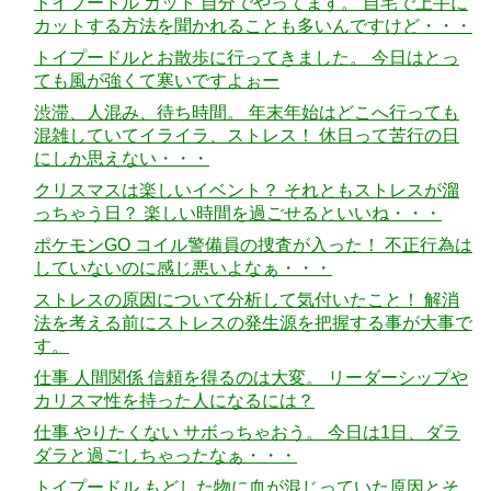
トイプードル カット 自分でやってます。 自宅で上手に
カットする方法を聞かれることも多いんですけど・・・
トイプードルとお散歩に行ってきました。 今日はとっ
ても風が強くて寒いですよぉー
渋滞、人混み、待ち時間。 年末年始はどこへ行っても
混雑していてイライラ、ストレス！ 休日って苦行の日
にしか思えない・・・
クリスマスは楽しいイベント？ それともストレスが溜
っちゃう日？ 楽しい時間を過ごせるといいね・・・
ポケモンGO コイル警備員の捜査が入った！ 不正行為は
していないのに感じ悪いよなぁ・・・
ストレスの原因について分析して気付いたこと！ 解消
法を考える前にストレスの発生源を把握する事が大事で
す。
仕事 人間関係 信頼を得るのは大変。 リーダーシップや
カリスマ性を持った人になるには？
仕事 やりたくない サボっちゃおう。 今日は1日、ダラ
ダラと過ごしちゃったなぁ・・・
トイプードル もどした物に血が混じっていた原因とそ