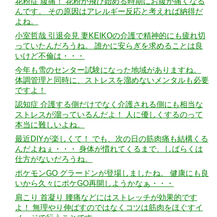
花粉症 腹痛！ 花粉が飛び始める時期にお腹が痛くなる
んです。 その原因はアレルギー反応と考えれば納得だ
よね。
小室哲哉 引退会見 妻KEIKOの介護で精神的にも疲れ切
っていたんだろうね。 誰かに安らぎを求めることは良
いけど不倫は・・・
今年も雪のセンター試験になった地域がありますね。
体調管理と同時に、ストレスを溜めないメンタルも必要
ですよ！
認知症 介護する側だけでなく介護される側にも相当な
ストレスが溜っているんだよ！ 人に優しくするのって
本当に難しいよね。
最近DIYが楽しくて！ でも、次の日の筋肉痛も結構くる
んだよねぇ・・・ 身体が慣れてくるまで、しばらくは
仕方がないだろうね。
ポケモンGO グラードンが登場しましたね。 健康にも良
いから久々にポケGO再開しようかなぁ・・・
肩こり 首凝り 腰痛などにはストレッチが効果的です
よ！ 無理やり伸ばすのではなくコツは筋肉をほぐすイ