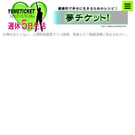
仕事行きたくない、人間関係最悪でうつ状態。胃痛と十二指腸潰瘍に悩まされていた僕がお金と自由を手に入れた会社や職場に頼らない働き方の提案