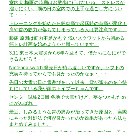
室内犬 梅雨の時期はお散歩に行けないね。 ストレスが
溜りにくい、雨の日の室内での上手な過ごし方につい
て・・・
トレーニングを始めたら筋肉痛で起床時の首痛が悪化！
肩や首の筋力が落ちてしまっている人は要注意ですよ。
膝痛 原因は筋力不足かも？ 浅いスクワットから初める
筋トレ計画を始めようかと思っています。
3.11 東日本大震災から6年を迎えて、僕たちになにがで
きるんだろう・・・
Nintendo switch 発売日が待ち遠しいですが、ソフトの
充実を待ってからでも良かったのかなぁ・・・
先日の大雪の日に雪遊びをして以来、雪が降るのを心待
ちにしている我が家のトイプーちゃんです。
センター試験2日目 各地で大雪だけど、夢をつかむため
にがんばれ！
最近、しみるような胃の痛みが治ってきた原因と、実際
にやった対処法で何が良かったのか効果があった方法を
まとめてみました。