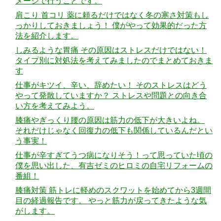
メージで行うことです。
肩こり 首コリ 薬に頼るだけではなく冬の寒さ対策もし
っかりしておきましょう！ 僕がやって効果的だった方
法を紹介します。
しみるような胃痛 その原因はストレスだけではない！
タイプ別に対処法を考えてみましたのでまとめておきま
す
仕事がキツイ、辛い、辞めたい！ そのストレスはどう
やって発散していますか？ ストレスや問題との向き合
い方を考えてみよう。
膝痛やぎっくり腰の原因は筋力の低下が大きいよね。
それだけじゃなく回復力の低下も関係しているんだとい
う事実！
仕事が辛すぎてうつ病になりそう！って思っていた頃の
僕を思い出した、有吉ゼミのヒロミの自宅リフォームの
番組！
膝痛対策 筋トレに軽めのスクワットを始めてから3週間
目の経過報告です。 やっと筋力が戻ってきたような気
がします。