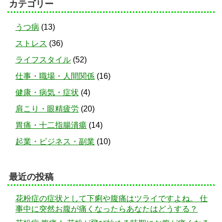
カテゴリー
うつ病
(13)
ストレス
(36)
ライフスタイル
(52)
仕事・職場・人間関係
(16)
健康・病気・症状
(4)
肩こり・眼精疲労
(20)
胃痛・十二指腸潰瘍
(14)
起業・ビジネス・副業
(10)
最近の投稿
花粉症の症状として下痢や腹痛はツライですよね。 仕
事中に突然お腹が痛くなったらあなたはどうする？