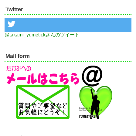
Twitter
@takami_yumetickさんのツイート
Mail form