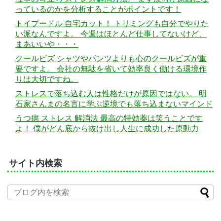
っているのかを分析することがポイントです！
トイプードル 自宅カット！ トリミングも自分でやりた
い派なんですよ。 今週はほとんど仕事してないけど、
まあいいや・・・
クールビズ シャツやパンツよりも心のクールビズが重
要ですよ。 会社の無駄を省いて効率良く働ける環境作
りは大切ですね。
ストレスで落ち込む人は性格だけが原因ではない。 明
石家さんまの名言に学ぶ逆境でも落ち込まないマインド
うつ病 ストレス 解消法 最高の特効薬は笑うことです
よ！ 僕がどん底から抜け出し人生に成功した原動力
サイト内検索