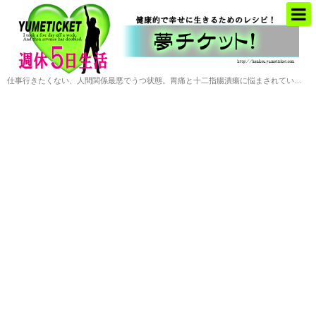
仕事行きたくない、人間関係最悪でうつ状態。胃痛と十二指腸潰瘍に悩まされていた僕がお金と自由を手に入れた会社や職場に頼らない働き方の提案