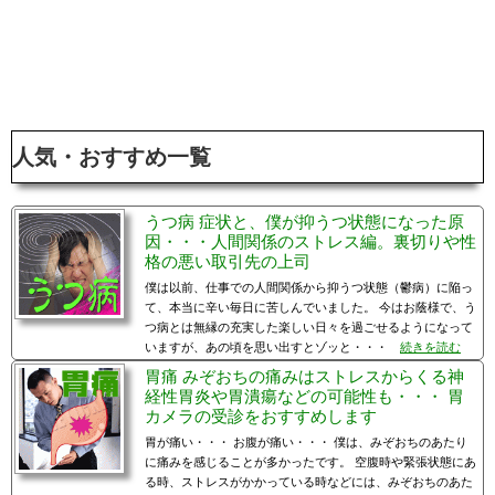
人気・おすすめ一覧
うつ病 症状と、僕が抑うつ状態になった原
因・・・人間関係のストレス編。裏切りや性
格の悪い取引先の上司
僕は以前、仕事での人間関係から抑うつ状態（鬱病）に陥っ
て、本当に辛い毎日に苦しんでいました。 今はお蔭様で、う
つ病とは無縁の充実した楽しい日々を過ごせるようになって
いますが、あの頃を思い出すとゾッと・・・
続きを読む
胃痛 みぞおちの痛みはストレスからくる神
経性胃炎や胃潰瘍などの可能性も・・・ 胃
カメラの受診をおすすめします
胃が痛い・・・ お腹が痛い・・・ 僕は、みぞおちのあたり
に痛みを感じることが多かったです。 空腹時や緊張状態にあ
る時、ストレスがかかっている時などには、みぞおちのあた