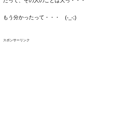
だって、その人のことは大っ・・・
もう分かったって・・・ (-_-;)
スポンサーリンク