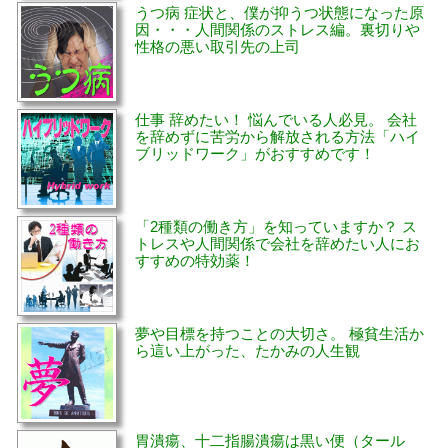
うつ病 症状と、僕が抑うつ状態になった原
因・・・人間関係のストレス編。裏切りや
性格の悪い取引先の上司
仕事 辞めたい！ 悩んでいる人必見。 会社
を辞めずに苦労から解放される方法「ハイ
ブリッドワーク」がおすすめです！
「2種類の働き方」を知っていますか？ ス
トレスや人間関係で会社を辞めたい人にお
すすめの特効薬！
夢や目標を持つことの大切さ。 極貧生活か
ら這い上がった、たかみの人生観
胃潰瘍、十二指腸潰瘍は黒い便（タール