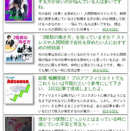
する方が良いのか悩んでいる人は多いです
ね。
今の会社（仕事）を辞めたい！ 人間関係やストレスで、精神
的に限界を感じているけど転職する方が良いのか我慢して続
けるべきなのか・・・ 悩んでいる人は多いですね。 僕は、
ストレスの原因となっていた仕事を・・・
続きを読む
「2種類の働き方」を知っていますか？ スト
レスや人間関係で会社を辞めたい人におすす
めの特効薬！
今の仕事は自分に合っているのだろうか？ ストレスや人間関
係の悩みで今の仕事や会社を辞めたいと思っている人は、20
代だけに限らず30代、40代にも増えているようです。 働い
ても働いても一向に生活は豊・・・
続きを読む
副業 報酬実績！ ブログアフィリエイトでも
これくらいは可能だという参考にして下さ
い。 1日1記事で達成しましたよ。
アフィリエイトは稼げない？ コンスタントに稼げるようにな
るまではそれなりに大変かもしれません。 しかし、ポイント
（コツ）さえ押さえることができれば、あとは記事を書いて
いるだけで収入が発生するのが魅力・・・
続きを読む
僕がうつ状態にどっぷりとはまっている時に
感じていた不安と苛立ち・・・