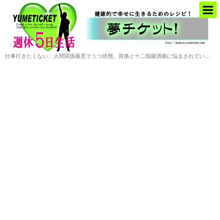
仕事行きたくない、人間関係最悪でうつ状態。胃痛と十二指腸潰瘍に悩まされていた僕がお金と自由を手に入れた会社や職場に頼らない働き方の提案