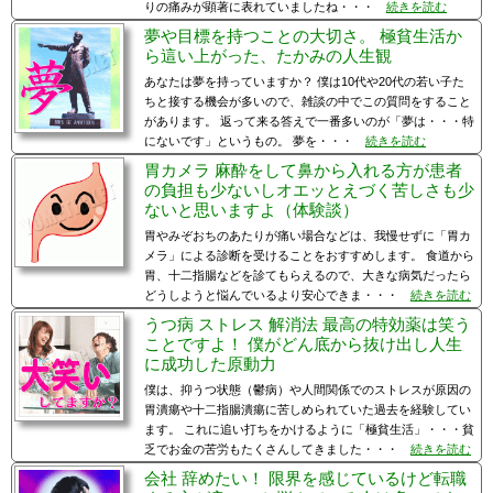
りの痛みが顕著に表れていましたね・・・
続きを読む
夢や目標を持つことの大切さ。 極貧生活か
ら這い上がった、たかみの人生観
あなたは夢を持っていますか？ 僕は10代や20代の若い子た
ちと接する機会が多いので、雑談の中でこの質問をすること
があります。 返って来る答えで一番多いのが「夢は・・・特
にないです」というもの。 夢を・・・
続きを読む
胃カメラ 麻酔をして鼻から入れる方が患者
の負担も少ないしオエッとえづく苦しさも少
ないと思いますよ（体験談）
胃やみぞおちのあたりが痛い場合などは、我慢せずに「胃カ
メラ」による診断を受けることをおすすめします。 食道から
胃、十二指腸などを診てもらえるので、大きな病気だったら
どうしようと悩んでいるより安心できま・・・
続きを読む
うつ病 ストレス 解消法 最高の特効薬は笑う
ことですよ！ 僕がどん底から抜け出し人生
に成功した原動力
僕は、抑うつ状態（鬱病）や人間関係でのストレスが原因の
胃潰瘍や十二指腸潰瘍に苦しめられていた過去を経験してい
ます。 これに追い打ちをかけるように「極貧生活」・・・貧
乏でお金の苦労もたくさんしてきました・・・
続きを読む
会社 辞めたい！ 限界を感じているけど転職