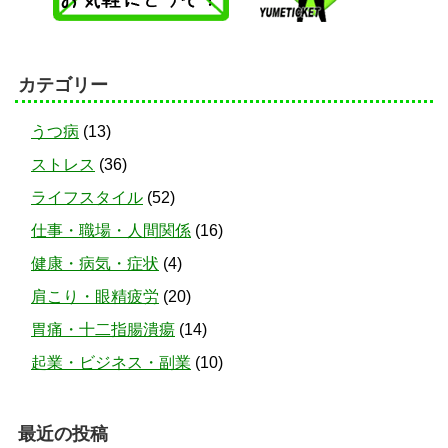
カテゴリー
うつ病
(13)
ストレス
(36)
ライフスタイル
(52)
仕事・職場・人間関係
(16)
健康・病気・症状
(4)
肩こり・眼精疲労
(20)
胃痛・十二指腸潰瘍
(14)
起業・ビジネス・副業
(10)
最近の投稿