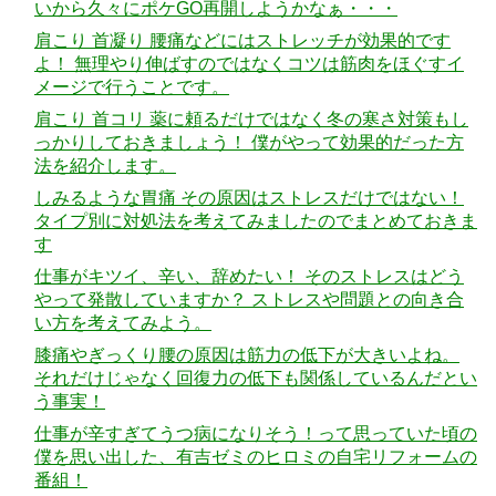
いから久々にポケGO再開しようかなぁ・・・
肩こり 首凝り 腰痛などにはストレッチが効果的です
よ！ 無理やり伸ばすのではなくコツは筋肉をほぐすイ
メージで行うことです。
肩こり 首コリ 薬に頼るだけではなく冬の寒さ対策もし
っかりしておきましょう！ 僕がやって効果的だった方
法を紹介します。
しみるような胃痛 その原因はストレスだけではない！
タイプ別に対処法を考えてみましたのでまとめておきま
す
仕事がキツイ、辛い、辞めたい！ そのストレスはどう
やって発散していますか？ ストレスや問題との向き合
い方を考えてみよう。
膝痛やぎっくり腰の原因は筋力の低下が大きいよね。
それだけじゃなく回復力の低下も関係しているんだとい
う事実！
仕事が辛すぎてうつ病になりそう！って思っていた頃の
僕を思い出した、有吉ゼミのヒロミの自宅リフォームの
番組！