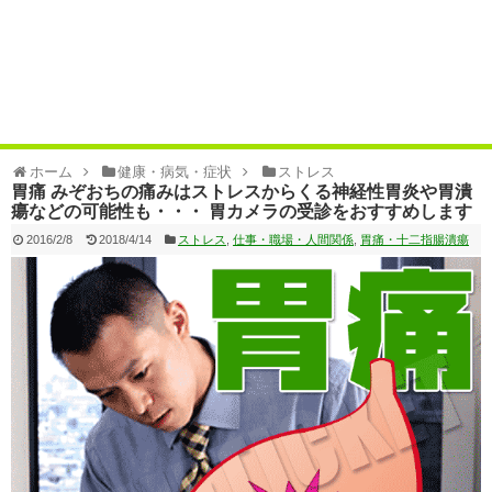
ホーム
健康・病気・症状
ストレス
胃痛 みぞおちの痛みはストレスからくる神経性胃炎や胃潰
瘍などの可能性も・・・ 胃カメラの受診をおすすめします
2016/2/8
2018/4/14
ストレス
,
仕事・職場・人間関係
,
胃痛・十二指腸潰瘍