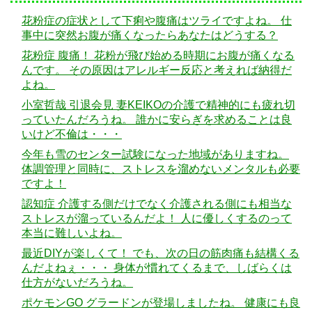
花粉症の症状として下痢や腹痛はツライですよね。 仕
事中に突然お腹が痛くなったらあなたはどうする？
花粉症 腹痛！ 花粉が飛び始める時期にお腹が痛くなる
んです。 その原因はアレルギー反応と考えれば納得だ
よね。
小室哲哉 引退会見 妻KEIKOの介護で精神的にも疲れ切
っていたんだろうね。 誰かに安らぎを求めることは良
いけど不倫は・・・
今年も雪のセンター試験になった地域がありますね。
体調管理と同時に、ストレスを溜めないメンタルも必要
ですよ！
認知症 介護する側だけでなく介護される側にも相当な
ストレスが溜っているんだよ！ 人に優しくするのって
本当に難しいよね。
最近DIYが楽しくて！ でも、次の日の筋肉痛も結構くる
んだよねぇ・・・ 身体が慣れてくるまで、しばらくは
仕方がないだろうね。
ポケモンGO グラードンが登場しましたね。 健康にも良